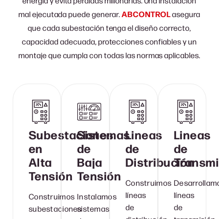
energía y evita pérdidas millonarias. Una instalación
mal ejecutada puede generar.
ABCONTROL
asegura
que cada subestación tenga el diseño correcto,
capacidad adecuada, protecciones confiables y un
montaje que cumpla con todas las normas aplicables.
Subestaciones
Sistemas
Lineas
Lineas
en
de
de
de
Alta
Baja
Distribución
Transmi
Tensión
Tensión
Construimos
Desarrollam
líneas
líneas
Construimos
Instalamos
de
de
subestaciones
sistemas