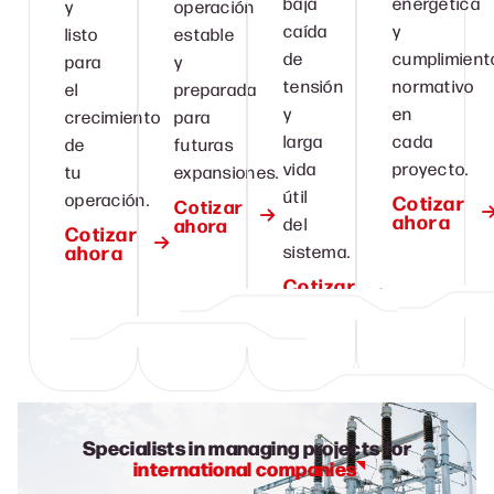
baja
energética
y
operación
caída
y
listo
estable
de
cumplimient
para
y
tensión
normativo
el
preparada
y
en
crecimiento
para
larga
cada
de
futuras
vida
proyecto.
tu
expansiones.
útil
operación.
Cotizar
Cotizar
ahora
ahora
del
Cotizar
ahora
sistema.
Cotizar
ahora
Specialists in managing projects for
international companies