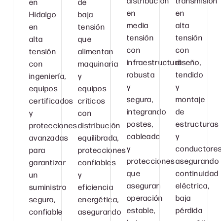
distribución
transmisión
en
de
en
en
Hidalgo
baja
media
alta
en
tensión
tensión
tensión
alta
que
con
con
tensión
alimentan
infraestructura
diseño,
con
maquinaria
robusta
tendido
ingeniería,
y
y
y
equipos
equipos
segura,
montaje
certificados
críticos
integrando
de
y
con
postes,
estructuras
protecciones
distribución
cableado
y
avanzadas
equilibrada,
y
conductores
para
protecciones
protecciones
asegurando
garantizar
confiables
que
continuidad
un
y
aseguran
eléctrica,
suministro
eficiencia
operación
baja
seguro,
energética,
estable,
pérdida
confiable
asegurando