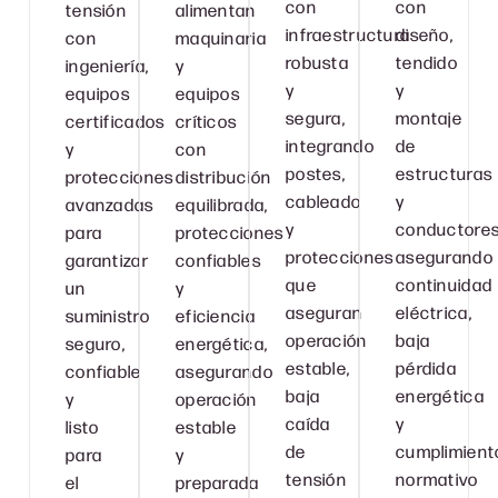
con
con
tensión
alimentan
infraestructura
diseño,
con
maquinaria
robusta
tendido
ingeniería,
y
y
y
equipos
equipos
segura,
montaje
certificados
críticos
integrando
de
y
con
postes,
estructuras
protecciones
distribución
cableado
y
avanzadas
equilibrada,
y
conductores
para
protecciones
protecciones
asegurando
garantizar
confiables
que
continuidad
un
y
aseguran
eléctrica,
suministro
eficiencia
operación
baja
seguro,
energética,
estable,
pérdida
confiable
asegurando
baja
energética
y
operación
caída
y
listo
estable
de
cumplimient
para
y
tensión
normativo
el
preparada