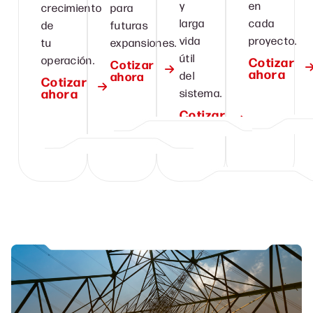
y
en
crecimiento
para
larga
cada
de
futuras
vida
proyecto.
tu
expansiones.
útil
operación.
Cotizar
Cotizar
ahora
ahora
del
Cotizar
ahora
sistema.
Cotizar
ahora