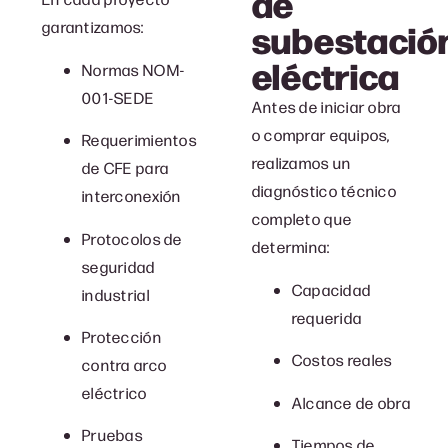
de
subestació
garantizamos:
eléctrica
Normas NOM-
001-SEDE
Antes de iniciar obra
o comprar equipos,
Requerimientos
realizamos un
de CFE para
diagnóstico técnico
interconexión
completo que
Protocolos de
determina:
seguridad
Capacidad
industrial
requerida
Protección
Costos reales
contra arco
eléctrico
Alcance de obra
Pruebas
Tiempos de