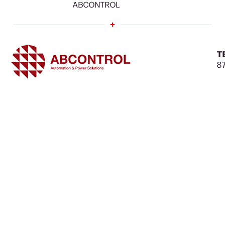
ABCONTROL
T
87