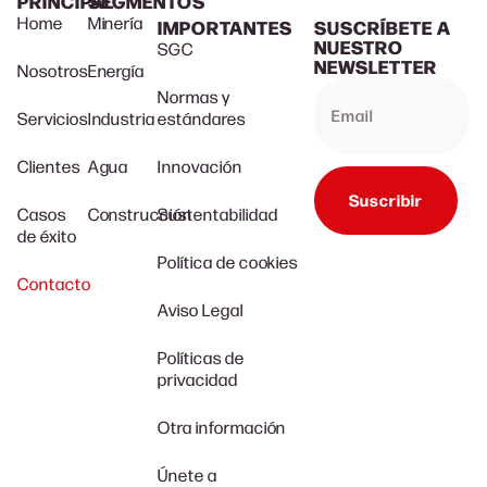
PRINCIPAL
SEGMENTOS
Home
Minería
IMPORTANTES
SUSCRÍBETE A
NUESTRO
SGC
NEWSLETTER
Nosotros
Energía
Normas y
Servicios
Industria
estándares
Clientes
Agua
Innovación
Suscribir
Casos
Construcción
Sustentabilidad
de éxito
Política de cookies
Contacto
Aviso Legal
Políticas de
privacidad
Otra información
Únete a