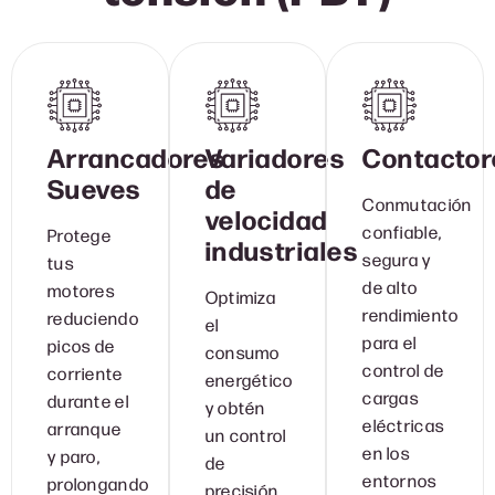
Arrancadores
Variadores
Contactor
Sueves
de
Conmutación
velocidad
confiable,
Protege
industriales
segura y
tus
de alto
motores
Optimiza
rendimiento
reduciendo
el
para el
picos de
consumo
control de
corriente
energético
cargas
durante el
y obtén
eléctricas
arranque
un control
en los
y paro,
de
entornos
prolongando
precisión