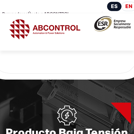
ES
EN
Proveedores
Únete a ABCONTROL
Producto Baja Tensión