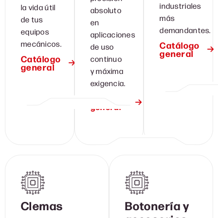
industriales
la vida útil
absoluto
más
de tus
en
demandantes.
equipos
aplicaciones
mecánicos.
Catálogo
de uso
general
Catálogo
continuo
general
y máxima
exigencia.
Catálogo
general
Clemas
Botonería y