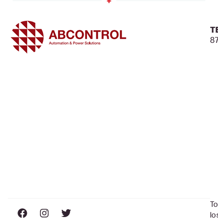
T
87
T
lo