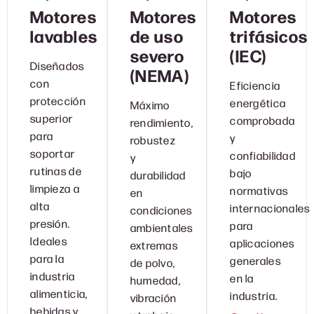
Motores
Motores
Motores
lavables
de uso
trifásicos
severo
(IEC)
Diseñados
(NEMA)
con
Eficiencia
protección
energética
Máximo
superior
comprobada
rendimiento,
para
y
robustez
soportar
confiabilidad
y
rutinas de
bajo
durabilidad
limpieza a
normativas
en
alta
internacionales
condiciones
presión.
para
ambientales
Ideales
aplicaciones
extremas
para la
generales
de polvo,
industria
en la
humedad,
alimenticia,
industria.
vibración
bebidas y