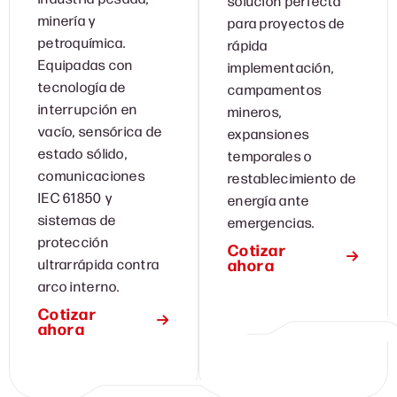
solución perfecta
minería y
para proyectos de
petroquímica.
rápida
Equipadas con
implementación,
tecnología de
campamentos
interrupción en
mineros,
vacío, sensórica de
expansiones
estado sólido,
temporales o
comunicaciones
restablecimiento de
IEC 61850 y
energía ante
sistemas de
emergencias.
protección
Cotizar
ahora
ultrarrápida contra
arco interno.
Cotizar
ahora