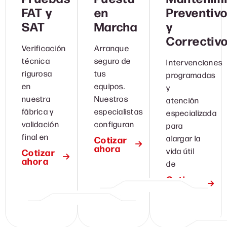
FAT y
en
Preventiv
SAT
Marcha
y
Correctiv
Verificación
Arranque
técnica
seguro de
Intervenciones
rigurosa
tus
programadas
en
equipos.
y
nuestra
Nuestros
atención
fábrica y
especialistas
especializada
validación
configuran
para
final en
alargar la
Cotizar
ahora
vida útil
Cotizar
ahora
de
Cotizar
ahora