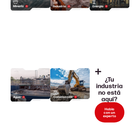
¿Tu
industria
no está
aquí?
Habla
con un
experto