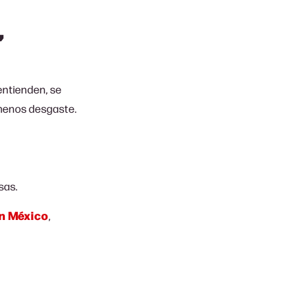
,
entienden, se
 menos desgaste.
sas.
en México
,