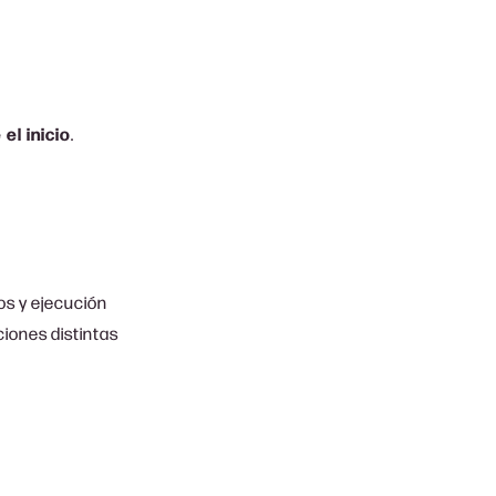
l inicio
.
os y ejecución
ciones distintas