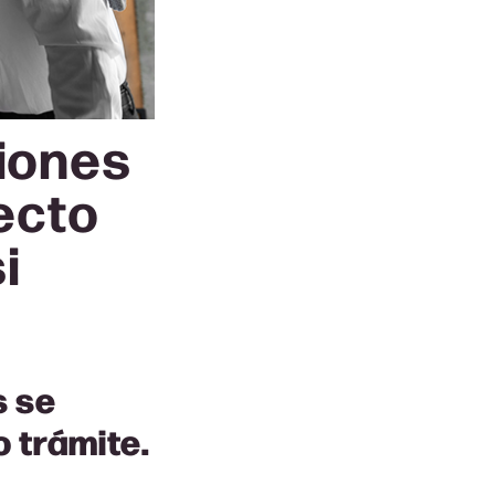
tiones
yecto
i
s se
 trámite.