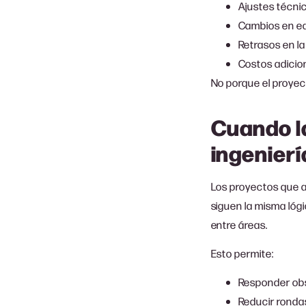
Ajustes técni
Cambios en eq
Retrasos en la
Costos adicio
No porque el proyec
Cuando la
ingenierí
Los proyectos que a
siguen la misma lógi
entre áreas.
Esto permite:
Responder obs
Reducir ronda