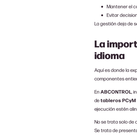
Mantener el ca
Evitar decisio
La gestión deja de s
La import
idioma
Aquí es donde la exp
componentes entiende
En
ABCONTROL
, 
de
tableros PCyM
ejecución estén alin
No se trata solo de c
Se trata de presenta