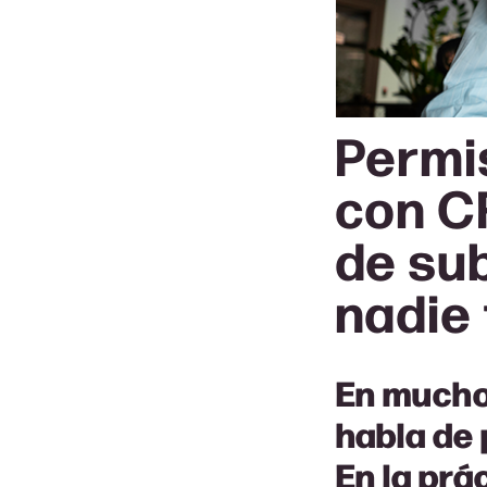
Permi
con CF
de su
nadie 
En mucho
habla de 
En la prác