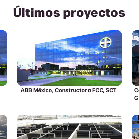
Últimos proyectos
ABB México, Constructora FCC, SCT
C
G