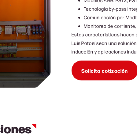
Modelos ABB: PSTX, PST(
Tecnología by-pass inte
Comunicación por Modbu
Monitoreo de corriente,
Estas características hacen 
Luis Potosí sean una solución
inducción y aplicaciones indus
Solicita cotización
ciones