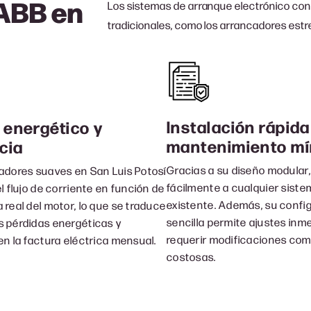
 ABB
en
Los sistemas de arranque electrónico cont
tradicionales, como los arrancadores estrel
Instalación rápida
 energético y
mantenimiento m
cia
Gracias a su diseño modular,
adores suaves en San Luis Potosí
fácilmente a cualquier siste
l flujo de corriente en función de
existente. Además, su confi
real del motor, lo que se traduce
sencilla permite ajustes inm
 pérdidas energéticas y
requerir modificaciones com
en la factura eléctrica mensual.
costosas.