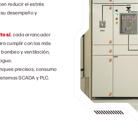
en reducir el estrés
o su desempeño y
otosí
, c
ada arrancador
ra cumplir con las más
e bombeo y ventilación,
 agua.
anques precisos, consumo
sistemas SCADA y PLC.