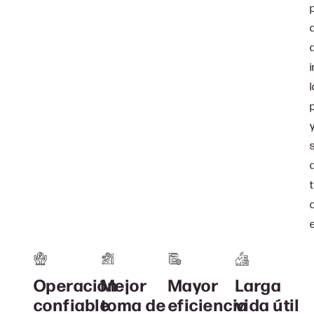
l
Operación
Mayor
Larga
Mejor
confiable
eficiencia
vida útil
toma de