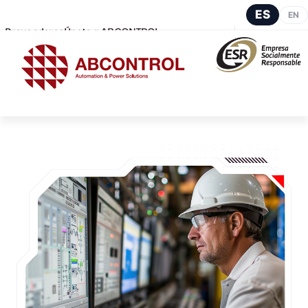
ES
EN
Proveedores
Únete a ABCONTROL