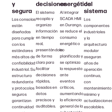
y
energética
del
decisiones
segura
sistema
Al integrar
El sistema
SCADA HMI
recopila y
Las consolas
Los
en Durango,
organiza
están
componentes
se reduce el
información
diseñadas
industriales
consumo
en tiempo
para cumplir
y la
energético
real,
con los
arquitectura
no
presentándola
estándares
modular
planificado y
de forma
más altos de
aseguran
se optimiza
clara para
confiabilidad
años de
la respuesta
facilitar
industrial. Su
operación
ante
decisiones
estructura
continua,
eventos
rápidas,
redundante
con
críticos,
basadas en
y protocolos
mantenimiento
aumentando
datos
seguros
mínimo y
la eficiencia
precisos y
garantizan
actualizacione
general de la
auditables.
continuidad
escalables.