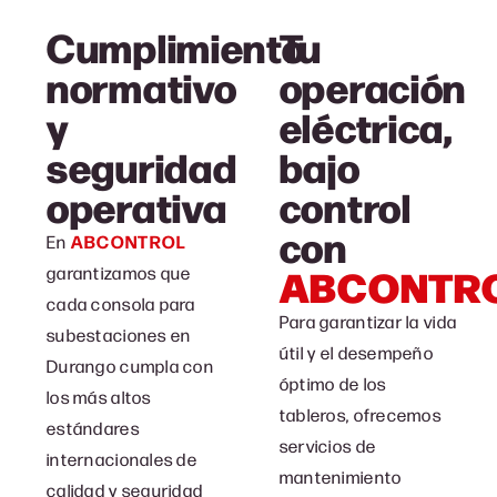
Cumplimiento
Tu
normativo
operación
y
eléctrica,
seguridad
bajo
operativa
control
con
En
ABCONTROL
ABCONTR
garantizamos que
cada consola para
Para garantizar la vida
subestaciones en
útil y el desempeño
Durango cumpla con
óptimo de los
los más altos
tableros, ofrecemos
estándares
servicios de
internacionales de
mantenimiento
calidad y seguridad