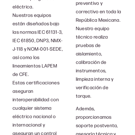
preventivo y
eléctrica.
correctivo en toda la
Nuestros equipos
República Mexicana.
están diseñados bajo
Nuestro equipo
las normas IEC 61131-3,
técnico realiza
IEC 61850, DNP3, NMX-
pruebas de
J-118 y NOM-001-SEDE,
aislamiento,
así como los
calibración de
lineamientos LAPEM
instrumentos,
de CFE.
limpieza interna y
Estas certificaciones
verificación de
aseguran
torque.
interoperabilidad con
cualquier sistema
Además,
eléctrico nacional o
proporcionamos
internacional y
soporte postventa,
aseguran un control
asesoría técnica y