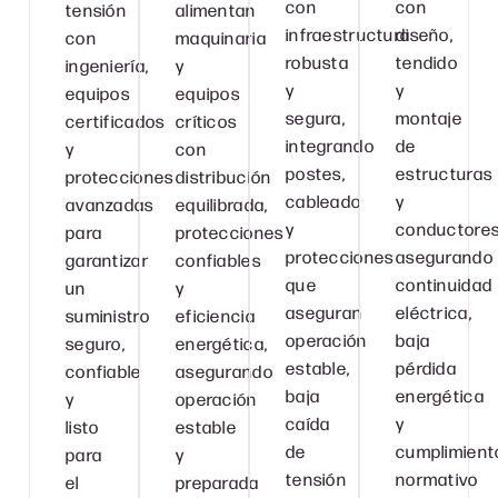
con
con
tensión
alimentan
infraestructura
diseño,
con
maquinaria
robusta
tendido
ingeniería,
y
y
y
equipos
equipos
segura,
montaje
certificados
críticos
integrando
de
y
con
postes,
estructuras
protecciones
distribución
cableado
y
avanzadas
equilibrada,
y
conductores
para
protecciones
protecciones
asegurando
garantizar
confiables
que
continuidad
un
y
aseguran
eléctrica,
suministro
eficiencia
operación
baja
seguro,
energética,
estable,
pérdida
confiable
asegurando
baja
energética
y
operación
caída
y
listo
estable
de
cumplimient
para
y
tensión
normativo
el
preparada