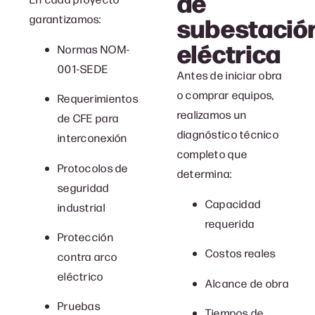
de
subestació
garantizamos:
eléctrica
Normas NOM-
001-SEDE
Antes de iniciar obra
o comprar equipos,
Requerimientos
realizamos un
de CFE para
diagnóstico técnico
interconexión
completo que
Protocolos de
determina:
seguridad
Capacidad
industrial
requerida
Protección
Costos reales
contra arco
eléctrico
Alcance de obra
Pruebas
Tiempos de