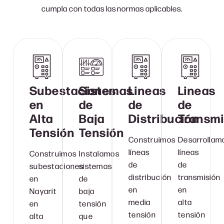
cumpla con todas las normas aplicables.
Subestaciones
Sistemas
Lineas
Lineas
en
de
de
de
Alta
Baja
Distribución
Transmi
Tensión
Tensión
Construimos
Desarrollam
líneas
líneas
Construimos
Instalamos
de
de
subestaciones
sistemas
distribución
transmisión
en
de
en
en
Nayarit
baja
media
alta
en
tensión
tensión
tensión
alta
que