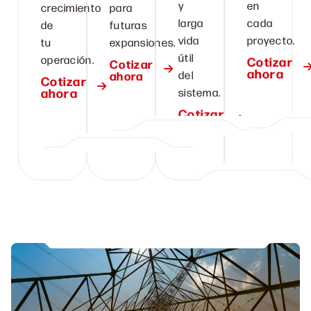
y
en
crecimiento
para
larga
cada
de
futuras
vida
proyecto.
tu
expansiones.
útil
operación.
Cotizar
Cotizar
ahora
ahora
del
Cotizar
ahora
sistema.
Cotizar
ahora