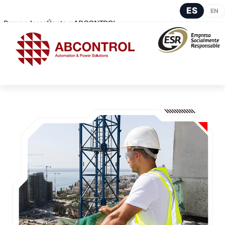
ES
EN
Proveedores
Únete a ABCONTROL