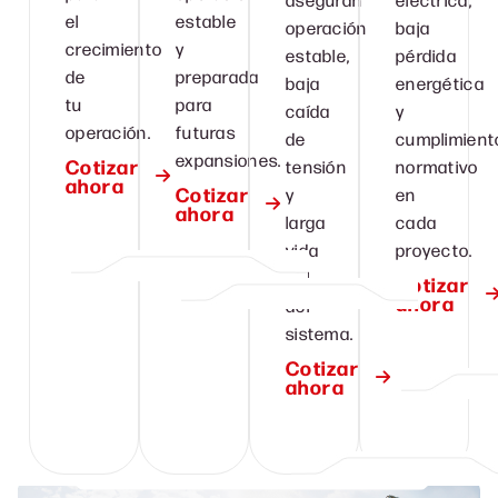
el
estable
operación
baja
crecimiento
y
estable,
pérdida
de
preparada
baja
energética
tu
para
caída
y
operación.
futuras
de
cumplimient
expansiones.
Cotizar
tensión
normativo
ahora
Cotizar
y
en
ahora
larga
cada
vida
proyecto.
útil
Cotizar
ahora
del
sistema.
Cotizar
ahora