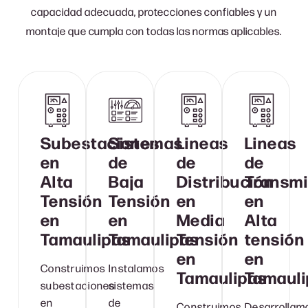
capacidad adecuada, protecciones confiables y un
montaje que cumpla con todas las normas aplicables.
Subestaciones
Sistemas
Lineas
Lineas
en
de
de
de
Alta
Baja
Distribución
Transmi
Tensión
Tensión
en
en
en
en
Media
Alta
Tamaulipas
Tamaulipas
Tensión
tensión
en
en
Construimos
Instalamos
Tamaulipas
Tamauli
subestaciones
sistemas
en
de
Construimos
Desarrollam