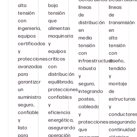
alta
baja
líneas
líneas
tensión
tensión
de
de
con
que
distribución
transmisión
ingeniería,
alimentan
en
en
equipos
maquinaria
media
alta
certificados
y
tensión
tensión
y
equipos
con
con
protecciones
críticos
infraestructura
diseño,
avanzadas
con
robusta
tendido
para
distribución
y
y
garantizar
equilibrada,
segura,
montaje
un
protecciones
integrando
de
suministro
confiables
postes,
estructuras
seguro,
y
cableado
y
confiable
eficiencia
y
conductores
y
energética,
protecciones
asegurando
listo
asegurando
que
continuidad
para
operación
aseguran
eléctrica,