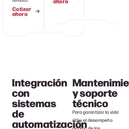
ahora
Cotizar
ahora
Integración
Mantenimie
con
y soporte
sistemas
técnico
de
Para garantizar la vida
automatización
útil y el desempeño
óptimo de los