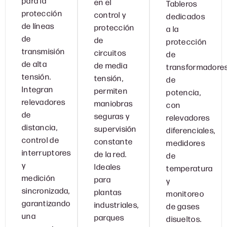
para la
en el
Tableros
protección
control y
dedicados
de líneas
protección
a la
de
de
protección
transmisión
circuitos
de
de alta
de media
transformadore
tensión.
tensión,
de
Integran
permiten
potencia,
relevadores
maniobras
con
de
seguras y
relevadores
distancia,
supervisión
diferenciales,
control de
constante
medidores
interruptores
de la red.
de
y
Ideales
temperatura
medición
para
y
sincronizada,
plantas
monitoreo
garantizando
industriales,
de gases
una
parques
disueltos.