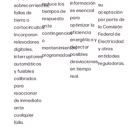
información
reduce los
su
sobrecorrientes,
es esencial
tiempos de
aceptación
fallas de
para
respuesta
por parte de
tierra o
optimizar la
ante
la Comisión
cortocircuitos.
eficiencia
contingencias
Federal de
Incorporan
energética y
o
Electricidad
relevadores
detectar
mantenimientos
y otras
digitales,
posibles
programados.
entidades
interruptores
desviaciones
reguladoras.
automáticos
en tiempo
y fusibles
real.
calibrados
para
reaccionar
de inmediato
ante
cualquier
falla.