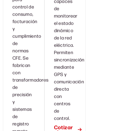
capaces
control de
de
consumo,
monitorear
facturación
el estado
y
dinámico
cumplimiento
de la red
de
eléctrica.
normas
Permiten
CFE. Se
sincronización
fabrican
mediante
con
GPS y
transformadores
comunicación
de
directa
precisión
con
y
centros
sistemas
de
de
control.
registro
Cotizar
remoto.