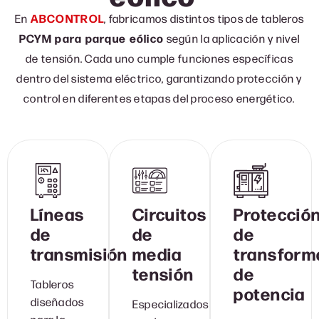
En
ABCONTROL
, fabricamos distintos tipos de tableros
PCYM para parque eólico
según la aplicación y nivel
de tensión. Cada uno cumple funciones específicas
dentro del sistema eléctrico, garantizando protección y
control en diferentes etapas del proceso energético.
Líneas
Circuitos
Protecció
de
de
de
transmisión
media
transform
tensión
de
Tableros
potencia
diseñados
Especializados