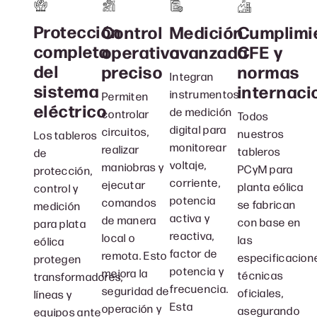
Protección
Medición
Cumplimi
Control
completa
avanzada
CFE y
operativo
del
normas
preciso
Integran
sistema
internaci
instrumentos
Permiten
eléctrico
de medición
controlar
Todos
digital para
circuitos,
nuestros
Los tableros
monitorear
realizar
tableros
de
voltaje,
maniobras y
PCyM para
protección,
corriente,
ejecutar
planta eólica
control y
potencia
comandos
se fabrican
medición
activa y
de manera
con base en
para plata
reactiva,
local o
las
eólica
factor de
remota. Esto
especificacion
protegen
potencia y
mejora la
técnicas
transformadores,
frecuencia.
seguridad de
oficiales,
líneas y
Esta
operación y
asegurando
equipos ante