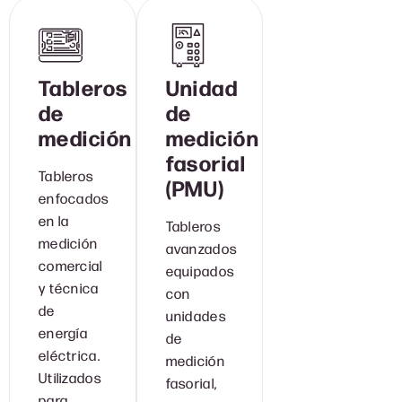
Tableros
Unidad
de
de
medición
medición
fasorial
Tableros
(PMU)
enfocados
en la
Tableros
medición
avanzados
comercial
equipados
y técnica
con
de
unidades
energía
de
eléctrica.
medición
Utilizados
fasorial,
para