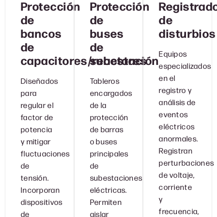
Protección
Protección
Registrad
de
de
de
bancos
buses
disturbios
de
de
Equipos
capacitores/reactores
subestación
especializados
en el
Diseñados
Tableros
registro y
para
encargados
análisis de
regular el
de la
eventos
factor de
protección
eléctricos
potencia
de barras
anormales.
y mitigar
o buses
Registran
fluctuaciones
principales
perturbaciones
de
de
de voltaje,
tensión.
subestaciones
corriente
Incorporan
eléctricas.
y
dispositivos
Permiten
frecuencia,
de
aislar