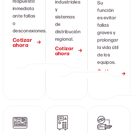
respuesta
industriales
Su
inmediata
y
función
ante fallas
sistemas
es evitar
o
de
fallas
desconexiones.
distribución
graves y
regional.
Cotizar
prolongar
ahora
la vida útil
Cotizar
ahora
de los
equipos.
Cotizar
ahora