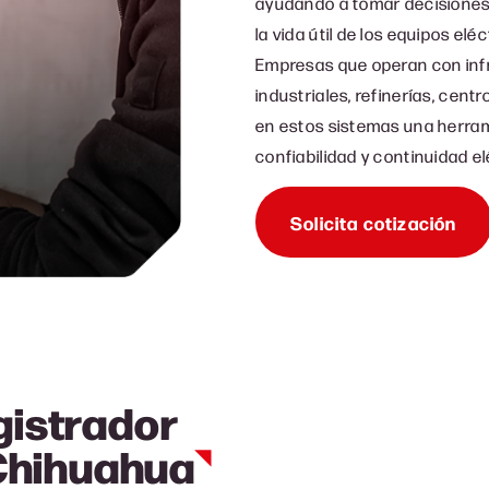
ayudando a tomar decisiones e
la vida útil de los equipos eléc
Empresas que operan con infr
industriales, refinerías, cen
en estos sistemas una herram
confiabilidad y continuidad el
Solicita cotización
gistrador
Chihuahua