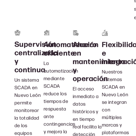
Supervisión
Ahorro
Flexibilid
Automatización
centralizada
en
e
eficiente
y
mantenimiento
integraci
La
continua
y
automatización
Nuestros
operación
mediante
sistemas
Un sistema
SCADA
SCADA en
SCADA en
El acceso
reduce los
Nuevo León
Nuevo León
inmediato a
tiempos de
se integran
permite
datos
respuesta
con
monitorear
históricos y
ante
múltiples
la totalidad
en tiempo
contingencias
marcas y
de los
real facilita la
y mejora la
plataformas
equipos
detección