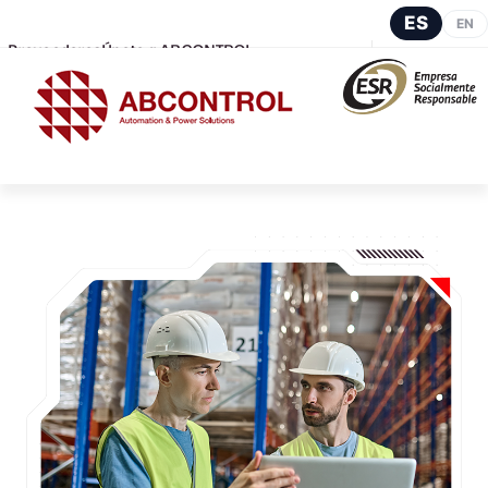
ES
EN
Proveedores
Únete a ABCONTROL