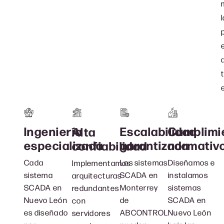
l
Ingeniería
Escalabilidad
Cumplimi
Alta
especializada
garantizada
normativ
confiabilidad
Cada
Los sistemas
Diseñamos e
Implementamos
sistema
SCADA en
instalamos
arquitecturas
SCADA en
Monterrey
sistemas
redundantes
Nuevo León
de
SCADA en
con
es diseñado
ABCONTROL
Nuevo León
servidores