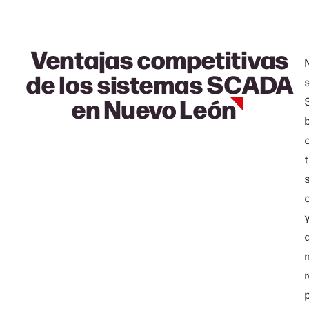
Ventajas competitivas
de los sistemas SCADA
en
Nuevo León
t