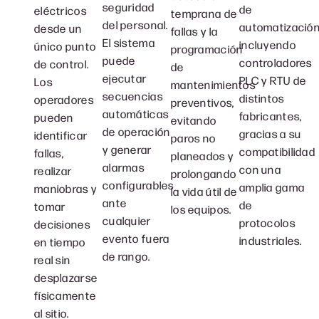
seguridad
de
eléctricos
temprana de
del personal.
automatización
desde un
fallas y la
El sistema
incluyendo
único punto
programación
puede
controladores
de control.
de
ejecutar
PLC y RTU de
Los
mantenimientos
secuencias
distintos
operadores
preventivos,
automáticas
fabricantes,
pueden
evitando
de operación
gracias a su
identificar
paros no
y generar
compatibilidad
fallas,
planeados y
alarmas
con una
realizar
prolongando
configurables
amplia gama
maniobras y
la vida útil de
ante
de
tomar
los equipos.
cualquier
protocolos
decisiones
evento fuera
industriales.
en tiempo
de rango.
real sin
desplazarse
físicamente
al sitio.