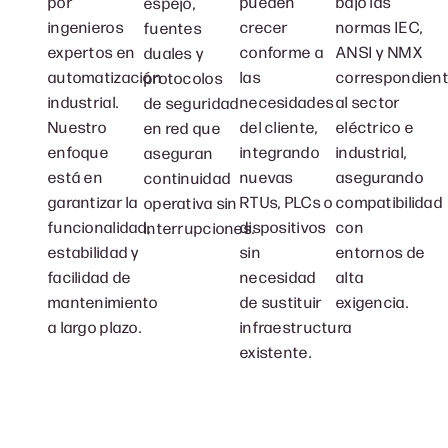
por
pueden
bajo las
espejo,
ingenieros
crecer
normas IEC,
fuentes
expertos en
conforme a
ANSI y NMX
duales y
automatización
las
correspondien
protocolos
industrial.
necesidades
al sector
de seguridad
Nuestro
del cliente,
eléctrico e
en red que
enfoque
integrando
industrial,
aseguran
está en
nuevas
asegurando
continuidad
garantizar la
RTUs, PLCs o
compatibilidad
operativa sin
funcionalidad,
dispositivos
con
interrupciones.
estabilidad y
sin
entornos de
facilidad de
necesidad
alta
mantenimiento
de sustituir
exigencia.
a largo plazo.
infraestructura
existente.