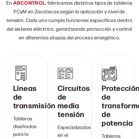
En
ABCONTROL
, fabricamos distintos tipos de tableros
PCyM en Zacatecas según la aplicación y nivel de
tensión. Cada uno cumple funciones específicas dentro
del sistema eléctrico, garantizando protección y control
en diferentes etapas del proceso energético.
Líneas
Circuitos
Protecció
de
de
de
transmisión
media
transform
tensión
de
Tableros
potencia
diseñados
Especializados
para la
en el
Tableros