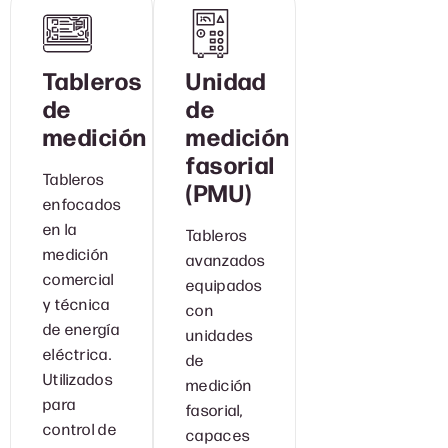
Tableros
Unidad
de
de
medición
medición
fasorial
Tableros
(PMU)
enfocados
en la
Tableros
medición
avanzados
comercial
equipados
y técnica
con
de energía
unidades
eléctrica.
de
Utilizados
medición
para
fasorial,
control de
capaces