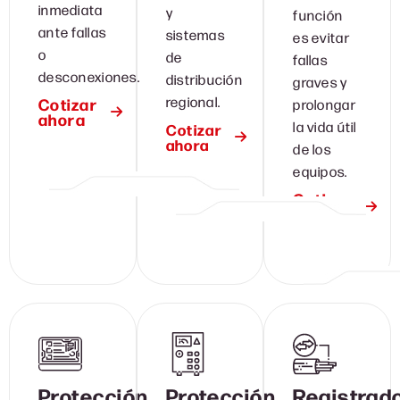
inmediata
y
función
ante fallas
sistemas
es evitar
o
de
fallas
desconexiones.
distribución
graves y
regional.
Cotizar
prolongar
ahora
la vida útil
Cotizar
ahora
de los
equipos.
Cotizar
ahora
Protección
Protección
Registrad