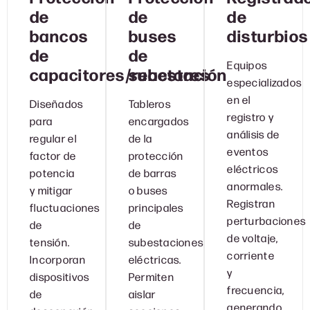
de
de
de
bancos
buses
disturbios
de
de
Equipos
capacitores/reactores
subestación
especializados
en el
Diseñados
Tableros
registro y
para
encargados
análisis de
regular el
de la
eventos
factor de
protección
eléctricos
potencia
de barras
anormales.
y mitigar
o buses
Registran
fluctuaciones
principales
perturbaciones
de
de
de voltaje,
tensión.
subestaciones
corriente
Incorporan
eléctricas.
y
dispositivos
Permiten
frecuencia,
de
aislar
generando