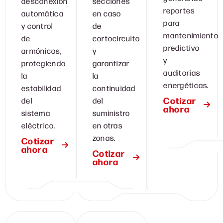
desconexión
secciones
reportes
automática
en caso
para
y control
de
mantenimiento
de
cortocircuito
predictivo
armónicos,
y
y
protegiendo
garantizar
auditorías
la
la
energéticas.
estabilidad
continuidad
Cotizar
del
del
ahora
sistema
suministro
eléctrico.
en otras
zonas.
Cotizar
ahora
Cotizar
ahora