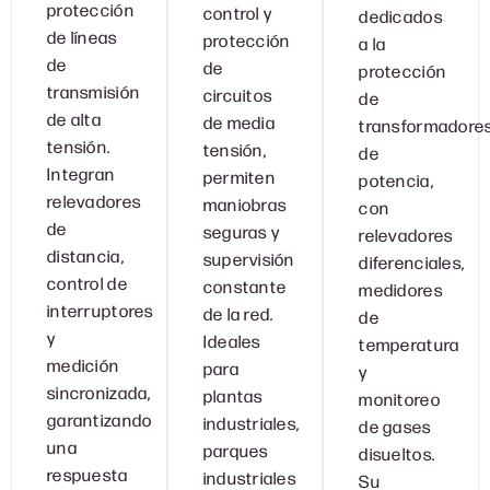
protección
control y
dedicados
de líneas
protección
a la
de
de
protección
transmisión
circuitos
de
de alta
de media
transformadore
tensión.
tensión,
de
Integran
permiten
potencia,
relevadores
maniobras
con
de
seguras y
relevadores
distancia,
supervisión
diferenciales,
control de
constante
medidores
interruptores
de la red.
de
y
Ideales
temperatura
medición
para
y
sincronizada,
plantas
monitoreo
garantizando
industriales,
de gases
una
parques
disueltos.
respuesta
industriales
Su