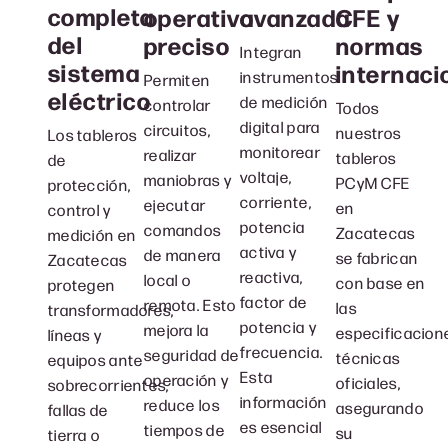
completa
avanzada
CFE y
operativo
del
normas
preciso
Integran
sistema
internaci
instrumentos
Permiten
eléctrico
de medición
controlar
Todos
digital para
circuitos,
nuestros
Los tableros
monitorear
realizar
tableros
de
voltaje,
maniobras y
PCyM CFE
protección,
corriente,
ejecutar
en
control y
potencia
comandos
Zacatecas
medición en
activa y
de manera
se fabrican
Zacatecas
reactiva,
local o
con base en
protegen
factor de
remota. Esto
las
transformadores,
potencia y
mejora la
especificacion
líneas y
frecuencia.
seguridad de
técnicas
equipos ante
Esta
operación y
oficiales,
sobrecorrientes,
información
reduce los
asegurando
fallas de
es esencial
tiempos de
su
tierra o