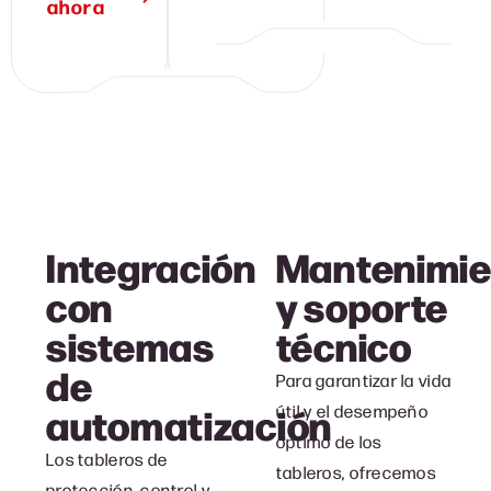
ahora
Integración
Mantenimie
con
y soporte
sistemas
técnico
de
Para garantizar la vida
automatización
útil y el desempeño
óptimo de los
Los tableros de
tableros, ofrecemos
protección, control y