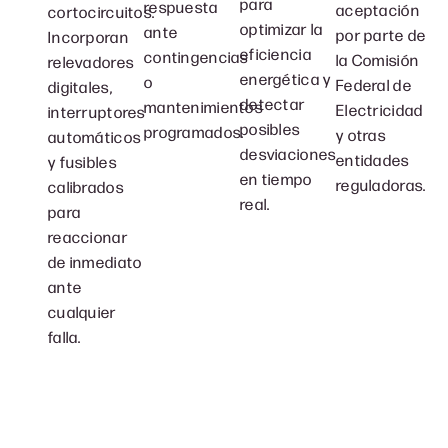
para
respuesta
aceptación
cortocircuitos.
optimizar la
ante
por parte de
Incorporan
eficiencia
contingencias
la Comisión
relevadores
energética y
o
Federal de
digitales,
detectar
mantenimientos
Electricidad
interruptores
posibles
programados.
y otras
automáticos
desviaciones
entidades
y fusibles
en tiempo
reguladoras.
calibrados
real.
para
reaccionar
de inmediato
ante
cualquier
falla.