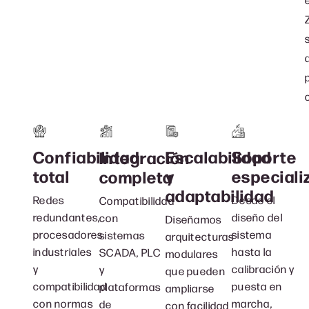
Confiabilidad
Escalabilidad
Soporte
Integración
total
y
especiali
completa
adaptabilidad
Redes
Desde el
Compatibilidad
redundantes,
diseño del
con
Diseñamos
procesadores
sistema
sistemas
arquitecturas
industriales
hasta la
SCADA, PLC
modulares
y
calibración y
y
que pueden
compatibilidad
puesta en
plataformas
ampliarse
con normas
marcha,
de
con facilidad