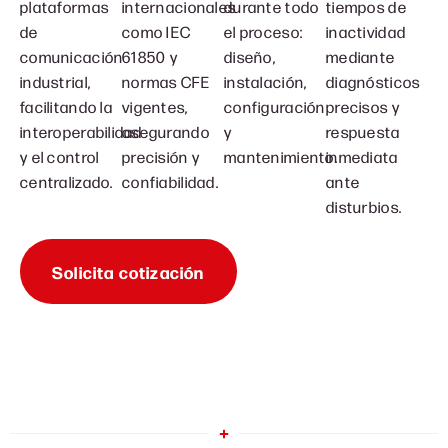
plataformas
internacionales
durante todo
tiempos de
de
como IEC
el proceso:
inactividad
comunicación
61850 y
diseño,
mediante
industrial,
normas CFE
instalación,
diagnósticos
facilitando la
vigentes,
configuración
precisos y
interoperabilidad
asegurando
y
respuesta
y el control
precisión y
mantenimiento.
inmediata
centralizado.
confiabilidad.
ante
disturbios.
Solicita cotización