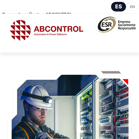
ES
EN
Proveedores
Únete a ABCONTROL