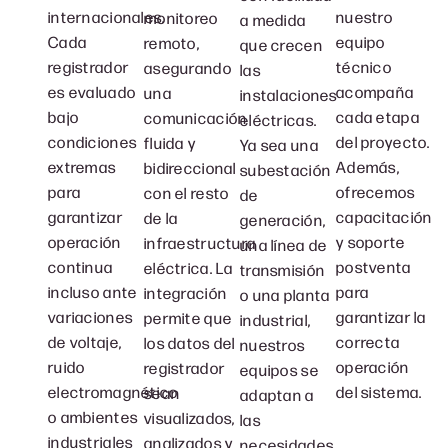
internacionales.
nuestro
monitoreo
a medida
Cada
equipo
remoto,
que crecen
registrador
técnico
asegurando
las
es evaluado
acompaña
una
instalaciones
bajo
cada etapa
comunicación
eléctricas.
condiciones
del proyecto.
fluida y
Ya sea una
extremas
Además,
bidireccional
subestación
para
ofrecemos
con el resto
de
garantizar
capacitación
de la
generación,
operación
y soporte
infraestructura
una línea de
continua
postventa
eléctrica. La
transmisión
incluso ante
para
integración
o una planta
variaciones
garantizar la
permite que
industrial,
de voltaje,
correcta
los datos del
nuestros
ruido
operación
registrador
equipos se
electromagnético
del sistema.
sean
adaptan a
o ambientes
visualizados,
las
industriales
analizados y
necesidades